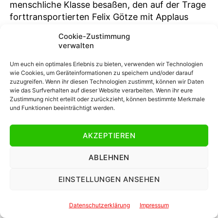
menschliche Klasse besaßen, den auf der Trage
forttransportierten Felix Götze mit Applaus
aufzumuntern. Danke dafür! Dresdens
Cookie-Zustimmung
gefürchteter K-Block hatte indes vor
verwalten
Spielbeginn eine Choreo namens „Die Wächter
Um euch ein optimales Erlebnis zu bieten, verwenden wir Technologien
Dunkeldeutschlands“ gezeigt. Nun, der darauf
wie Cookies, um Geräteinformationen zu speichern und/oder darauf
zu sehende Ritter verleitete nicht alle in
zuzugreifen. Wenn ihr diesen Technologien zustimmt, können wir Daten
Dresden zu Ritterlichkeit und dunkel wird es in
wie das Surfverhalten auf dieser Website verarbeiten. Wenn ihr eure
Zustimmung nicht erteilt oder zurückzieht, können bestimmte Merkmale
der Tat bei so manchen Verhaltensweisen.
und Funktionen beeinträchtigt werden.
Fazit und über den Tellerrand geschaut: Die
AKZEPTIEREN
Lage in der Dritten Liga
ABLEHNEN
Essens beeindruckende 3.000 Away-Supporter
durften sich diebisch über einen Punktgewinn
EINSTELLUNGEN ANSEHEN
freuen, auch sportlich war dieser beinahe
Diebstahl, denn über eine deftige Niederlage
Datenschutzerklärung
Impressum
hätte man sich nicht beschweren können.