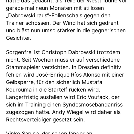
hätte das gedacht, als Teile der Westtribüne vor
gerade mal neun Monaten mit stillosen
„Dabrowski raus“-Folienschals gegen den
Trainer schossen. Der Wind hat sich gedreht
und bläst nun umso stärker in die gegnerischen
Gesichter.
Sorgenfrei ist Christoph Dabrowski trotzdem
nicht. Seit Wochen muss er auf verschiedene
Stammspieler verzichten. In Dresden definitiv
fehlen wird José-Enrique Ríos Alonso mit einer
Gelbsperre, für den sicherlich Mustafa
Kourouma in die Startelf rücken wird.
Längerfristig ausfallen wird Eric Voufack, der
sich im Training einen Syndesmosebandanriss
zugezogen hatte. Andy Wiegel wird daher als
Rechtsverteidiger gesetzt sein.
Vinko Sapina, der schon länger an