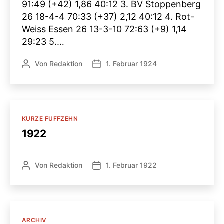
91:49 (+42) 1,86 40:12 3. BV Stoppenberg
26 18-4-4 70:33 (+37) 2,12 40:12 4. Rot-
Weiss Essen 26 13-3-10 72:63 (+9) 1,14
29:23 5.…
Von
Redaktion
1. Februar 1924
Beitragsautor
Veröffentlichungsdatum
Kategorien
KURZE FUFFZEHN
1922
Von
Redaktion
1. Februar 1922
Beitragsautor
Veröffentlichungsdatum
Kategorien
ARCHIV