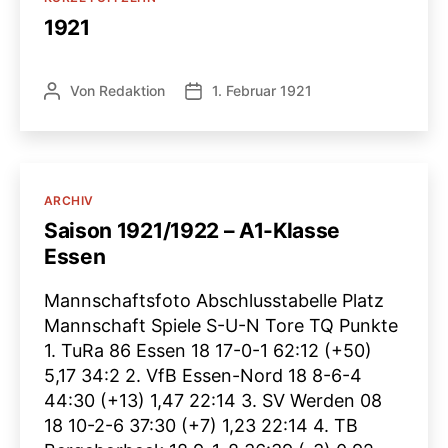
1921
Von
Redaktion
1. Februar 1921
Beitragsautor
Veröffentlichungsdatum
Kategorien
ARCHIV
Saison 1921/1922 – A1-Klasse
Essen
Mannschaftsfoto Abschlusstabelle Platz
Mannschaft Spiele S-U-N Tore TQ Punkte
1. TuRa 86 Essen 18 17-0-1 62:12 (+50)
5,17 34:2 2. VfB Essen-Nord 18 8-6-4
44:30 (+13) 1,47 22:14 3. SV Werden 08
18 10-2-6 37:30 (+7) 1,23 22:14 4. TB