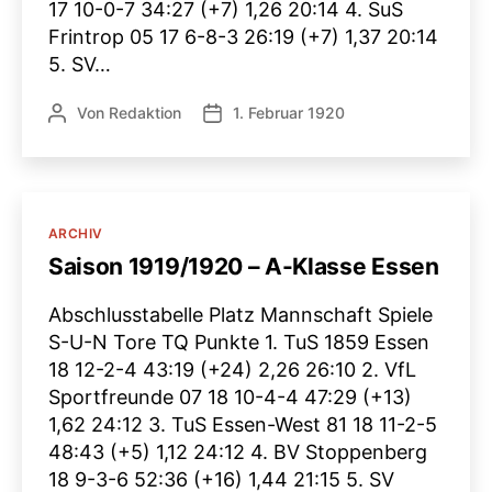
17 10-0-7 34:27 (+7) 1,26 20:14 4. SuS
Frintrop 05 17 6-8-3 26:19 (+7) 1,37 20:14
5. SV…
Von
Redaktion
1. Februar 1920
Beitragsautor
Veröffentlichungsdatum
Kategorien
ARCHIV
Saison 1919/1920 – A-Klasse Essen
Abschlusstabelle Platz Mannschaft Spiele
S-U-N Tore TQ Punkte 1. TuS 1859 Essen
18 12-2-4 43:19 (+24) 2,26 26:10 2. VfL
Sportfreunde 07 18 10-4-4 47:29 (+13)
1,62 24:12 3. TuS Essen-West 81 18 11-2-5
48:43 (+5) 1,12 24:12 4. BV Stoppenberg
18 9-3-6 52:36 (+16) 1,44 21:15 5. SV