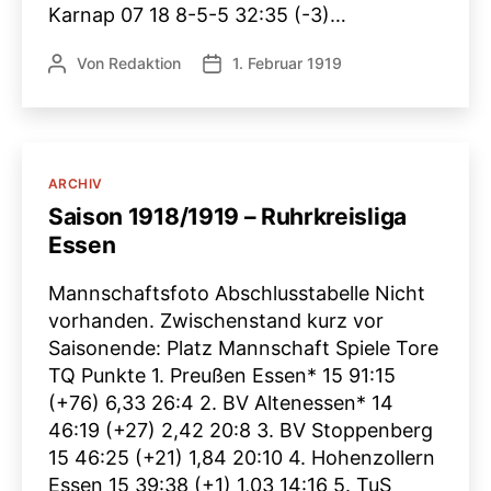
Karnap 07 18 8-5-5 32:35 (-3)…
Von
Redaktion
1. Februar 1919
Beitragsautor
Veröffentlichungsdatum
Kategorien
ARCHIV
Saison 1918/1919 – Ruhrkreisliga
Essen
Mannschaftsfoto Abschlusstabelle Nicht
vorhanden. Zwischenstand kurz vor
Saisonende: Platz Mannschaft Spiele Tore
TQ Punkte 1. Preußen Essen* 15 91:15
(+76) 6,33 26:4 2. BV Altenessen* 14
46:19 (+27) 2,42 20:8 3. BV Stoppenberg
15 46:25 (+21) 1,84 20:10 4. Hohenzollern
Essen 15 39:38 (+1) 1,03 14:16 5. TuS