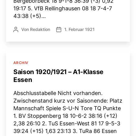
Bergeborbeck 18 9-1-8 36:39 (-3) 0,92
19:17 5. VfB Rellinghausen 08 18 7-4-7
43:38 (+5)…
Von
Redaktion
1. Februar 1921
Beitragsautor
Veröffentlichungsdatum
Kategorien
ARCHIV
Saison 1920/1921 – A1-Klasse
Essen
Abschlusstabelle Nicht vorhanden.
Zwischenstand kurz vor Saisonende: Platz
Mannschaft Spiele S-U-N Tore TQ Punkte
1. BV Stoppenberg 18 10-6-2 38:16 (+12)
2,38 26:10 2. TuS Essen-West 81 17 9-5-3
39:24 (+15) 1,63 23:13 3. TuRa 86 Essen