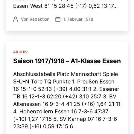
Essen-West 81 15 28:45 (-17) 0,62 13:17…
Von
Redaktion
1. Februar 1918
Beitragsautor
Veröffentlichungsdatum
Kategorien
ARCHIV
Saison 1917/1918 – A1-Klasse Essen
Abschlusstabelle Platz Mannschaft Spiele
S-U-N Tore TQ Punkte 1. Preußen Essen
16 15-1-0 52:13 (+39) 4,00 31:1 2. Essener
TB 16 12-1-3 62:20 (+42) 3,10 25:7 3. BV
Altenessen 16 9-3-4 41:25 (+16) 1,64 21:11
4. Hohenzollern Essen 16 7-3-6 47:37
(+10) 1,27 17:15 5. SV Karnap 07 16 7-3-6
23:39 (-16) 0,59 17:15 6.…