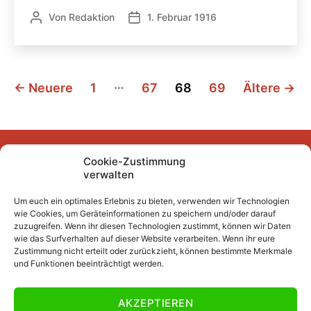
Von
Redaktion
1. Februar 1916
Beitragsautor
Veröffentlichungsdatum
Seitennummerierung
…
←
Neuere
1
67
68
69
Ältere
→
der
Beiträge
Cookie-Zustimmung
Facebook
Instagram
YouTube
Mastodon
Bluesky
verwalten
Um euch ein optimales Erlebnis zu bieten, verwenden wir Technologien
wie Cookies, um Geräteinformationen zu speichern und/oder darauf
Unser Archiv
zuzugreifen. Wenn ihr diesen Technologien zustimmt, können wir Daten
wie das Surfverhalten auf dieser Website verarbeiten. Wenn ihr eure
Kurze Fuffzehn
Zustimmung nicht erteilt oder zurückzieht, können bestimmte Merkmale
und Funktionen beeinträchtigt werden.
Beiträge 2007/2008 bis 2018/2019
Beiträge vor 2007/2008
AKZEPTIEREN
Datenschutzerklärung