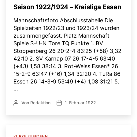
Saison 1922/1924 – Kreisliga Essen
Mannschaftsfoto Abschlusstabelle Die
Spielzeiten 1922/23 und 1923/24 wurden
zusammengefasst. Platz Mannschaft
Spiele S-U-N Tore TQ Punkte 1. BV
Stoppenberg 26 20-2-4 83:25 (+58) 3,32
42:10 2. SV Karnap 07 26 17-4-5 63:40
(+43) 1,58 38:14 3. Rot-Weiss Essen* 26
15-2-9 63:47 (+16) 1,34 32:20 4. TuRa 86
Essen 26 14-3-9 53:49 (+4) 1,08 31:21 5.
…
Von
Redaktion
1. Februar 1922
Beitragsautor
Veröffentlichungsdatum
Kategorien
KURZE FUFFZEHN