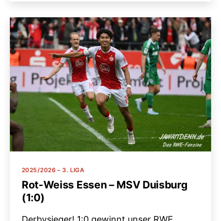
Kategorien
2025/2026 – 3. LIGA
Rot-Weiss Essen – MSV Duisburg
(1:0)
Derbysieger! 1:0 gewinnt unser RWE