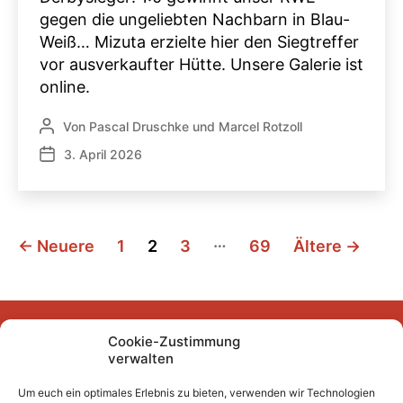
gegen die ungeliebten Nachbarn in Blau-
Weiß… Mizuta erzielte hier den Siegtreffer
vor ausverkaufter Hütte. Unsere Galerie ist
online.
Von
Pascal Druschke
und
Marcel Rotzoll
Beitragsautor
3. April 2026
Veröffentlichungsdatum
Seitennummerierung
…
←
Neuere
1
2
3
69
Ältere
→
der
Beiträge
Cookie-Zustimmung
Facebook
Instagram
YouTube
Mastodon
Bluesky
verwalten
Um euch ein optimales Erlebnis zu bieten, verwenden wir Technologien