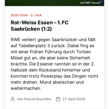
Kategorien
2025/2026 – 3. LIGA
Rot-Weiss Essen – 1. FC
Saabrücken (1:2)
RWE verliert gegen Saarbrücken und fällt
auf Tabellenplatz 3 zurück. Dabei fing es
mit einer frühen Führung durch Torben
Müsel gut an, die aber keine Sicherheit
brachte. Die Essener rannten so in der 2.
Halbzeit dem Rückstand hinterher und
konnten trotz Powerplay das Dingen nicht
mehr drehen. Mund abwischen und
weitermachen.
Von
Pascal Druschke
27. April 2026
Beitragsautor
Veröffentlichungsdatum