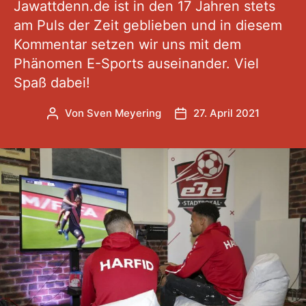
Jawattdenn.de ist in den 17 Jahren stets
am Puls der Zeit geblieben und in diesem
Kommentar setzen wir uns mit dem
Phänomen E-Sports auseinander. Viel
Spaß dabei!
Von
Sven Meyering
27. April 2021
Beitragsautor
Veröffentlichungsdatum