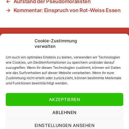
←
Aufstand der Pseudomoralisten
→
Kommentar: Einspruch von Rot-Weiss Essen
Cookie-Zustimmung
Facebook
Instagram
YouTube
Mastodon
Bluesky
verwalten
Um euch ein optimales Erlebnis zu bieten, verwenden wir Technologien
wie Cookies, um Geräteinformationen zu speichern und/oder darauf
Unser Archiv
zuzugreifen. Wenn ihr diesen Technologien zustimmt, können wir Daten
wie das Surfverhalten auf dieser Website verarbeiten. Wenn ihr eure
Kurze Fuffzehn
Zustimmung nicht erteilt oder zurückzieht, können bestimmte Merkmale
und Funktionen beeinträchtigt werden.
Beiträge 2007/2008 bis 2018/2019
Beiträge vor 2007/2008
AKZEPTIEREN
Datenschutzerklärung
Impressum
ABLEHNEN
EINSTELLUNGEN ANSEHEN