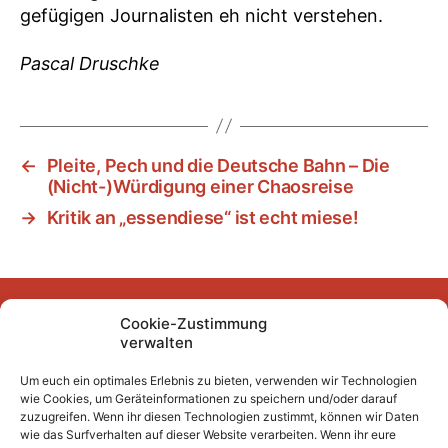
gefügigen Journalisten eh nicht verstehen.
Pascal Druschke
←
Pleite, Pech und die Deutsche Bahn – Die
(Nicht-)Würdigung einer Chaosreise
→
Kritik an „essendiese“ ist echt miese!
Cookie-Zustimmung
Facebook
Instagram
YouTube
Mastodon
Bluesky
verwalten
Um euch ein optimales Erlebnis zu bieten, verwenden wir Technologien
wie Cookies, um Geräteinformationen zu speichern und/oder darauf
Unser Archiv
zuzugreifen. Wenn ihr diesen Technologien zustimmt, können wir Daten
wie das Surfverhalten auf dieser Website verarbeiten. Wenn ihr eure
Kurze Fuffzehn