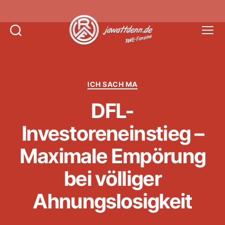
Suchen
Menü
Jawattdenn.de
Kategorien
ICH SACH MA
DFL-
Investoreneinstieg –
Maximale Empörung
bei völliger
Ahnungslosigkeit