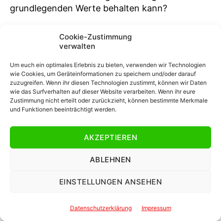
grundlegenden Werte behalten kann?
Marcus Uhlig:
Wir alle wissen doch, wie
Cookie-Zustimmung
besonders dieser Verein ist. Und er ist vor allem
verwalten
so besonders, weil so viele Menschen RWE in
Um euch ein optimales Erlebnis zu bieten, verwenden wir Technologien
ihrem Herzen tragen. Ich glaube, dass
wie Cookies, um Geräteinformationen zu speichern und/oder darauf
Nahbarkeit und Transparenz wichtig sind, um
zuzugreifen. Wenn ihr diesen Technologien zustimmt, können wir Daten
wie das Surfverhalten auf dieser Website verarbeiten. Wenn ihr eure
die Menschen rund um RWE abzuholen und
Zustimmung nicht erteilt oder zurückzieht, können bestimmte Merkmale
mitzunehmen. Wenn wir das grundsätzlich als
und Funktionen beeinträchtigt werden.
oberste Prämisse beibehalten, können wir den
Verein auf eine Art weiterentwickeln, mit der
AKZEPTIEREN
sich alle, oder zumindest sehr viele Rot-Weisse
weiterhin identifizieren können.
ABLEHNEN
Jawattdenn.de:
Vielen Dank für das Interview.
EINSTELLUNGEN ANSEHEN
Das Interview führte Hendrik Stürznickel.
Datenschutzerklärung
Impressum